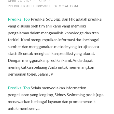
APRIL 24, 2025, 8:36 PM
/
PREDIKSITOGELHK08530.BLOGOCIAL.COM
Prediksi Top
Prediksi Sdy, Sgp, dan HK adalah prediksi
yang disusun oleh tim ahli kami yang memiliki
pengalaman dalam menganalisis knowledge dan tren
terkini. Kami mengumpulkan informasi dari berbagai
sumber dan menggunakan metode yang teruji secara
statistik untuk menghasilkan prediksi yang akurat.
Dengan menggunakan prediksi kami, Anda dapat
meningkatkan peluang Anda untuk memenangkan
permainan togel. Salam JP
Prediksi Top
Selain menyediakan information
pengeluaran yang lengkap, Sidney Swimming pools juga
menawarkan berbagai layanan dan promo menarik
untuk membernya.