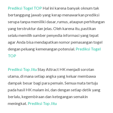
Prediksi Togel TOP
Hal ini karena banyak oknum tak
bertanggung jawab yang kerap menawarkan prediksi
serupa tanpa memiliki dasar, rumus, ataupun perhitungan
yang terstruktur dan jelas. Oleh karena itu, pastikan
selalu memilih sumber penyedia informasi yang tepat
agar Anda bisa mendapatkan nomor pemasangan togel
dengan peluang kemenangan potensial.
Prediksi Togel
TOP
Prediksi Top Jitu
Stay Attract HK menjadi sorotan
utama, di mana setiap angka yang keluar membawa
dampak besar bagi para pemain. Semua mata tertuju
pada hasil HK malam ini, dan dengan setiap detik yang
berlalu, kegembiraan dan ketegangan semakin
meningkat.
Prediksi Top Jitu