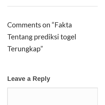
Post navigation
Comments on “Fakta
Tentang prediksi togel
Terungkap”
Leave a Reply