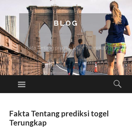
BLOG
Fakta Tentang prediksi togel Terungkap
Menu
Sear
SKIP TO CONTENT
Fakta Tentang prediksi togel
Terungkap