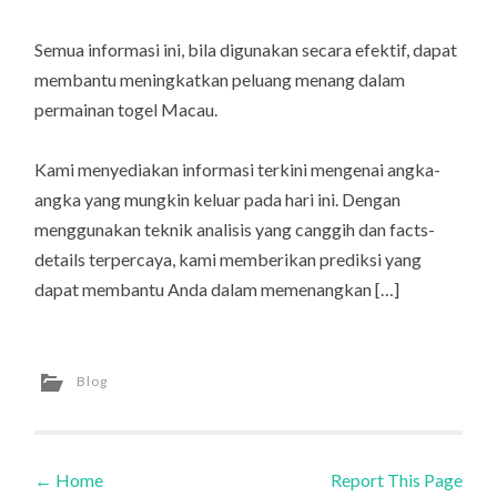
Semua informasi ini, bila digunakan secara efektif, dapat
membantu meningkatkan peluang menang dalam
permainan togel Macau.
Kami menyediakan informasi terkini mengenai angka-
angka yang mungkin keluar pada hari ini. Dengan
menggunakan teknik analisis yang canggih dan facts-
details terpercaya, kami memberikan prediksi yang
dapat membantu Anda dalam memenangkan […]
Blog
←
Home
Report This Page