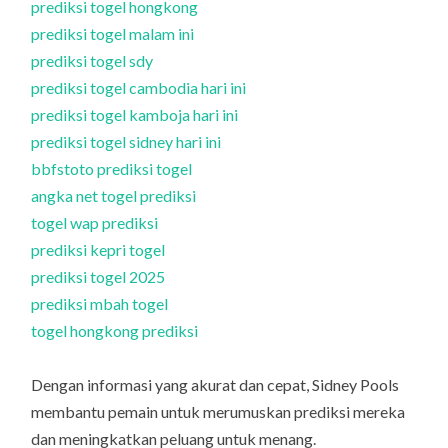
prediksi togel hongkong
prediksi togel malam ini
prediksi togel sdy
prediksi togel cambodia hari ini
prediksi togel kamboja hari ini
prediksi togel sidney hari ini
bbfstoto prediksi togel
angka net togel prediksi
togel wap prediksi
prediksi kepri togel
prediksi togel 2025
prediksi mbah togel
togel hongkong prediksi
Dengan informasi yang akurat dan cepat, Sidney Pools
membantu pemain untuk merumuskan prediksi mereka
dan meningkatkan peluang untuk menang.