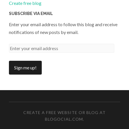
Create free blog
SUBSCRIBE VIA EMAIL
Enter your email address to follow this blog and receive
notifications of new posts by email.
CREATE A FREE WEBSITE OR BLOG AT
BLOGOCIAL.COM
.