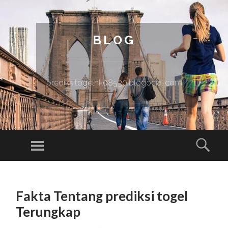
BLOG
prediksitogelhk08530.blogocial.com
Menu
Sear
SKIP TO CONTENT
Fakta Tentang prediksi togel
Terungkap